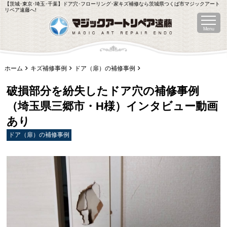
【茨城･東京･埼玉･千葉】ドア穴･フローリング･家キズ補修なら茨城県つくば市マジックアート
リペア遠藤へ!
Menu
ホーム
キズ補修事例
ドア（扉）の補修事例
破損部分を紛失したドア穴の補修事例
（埼玉県三郷市・H様）インタビュー動画
あり
ドア（扉）の補修事例