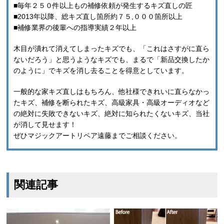
■毎年２５０件以上もの補修依頼が発生するキズ直しの匠
ン
ド
■2013年以降、総キズ直し箇所約７５,０００箇所以上
ウ
で
■補修業界の後輩への指導実績２年以上
開
き
ま
木目が潰れて消えてしまったキズでも、「これはさすがに直ら
す
)
ないだろう」と思うようなキズでも、まるで「新品交換したか
のように」でキズを消し去ることを得意としています。
一般的な家キズ直しはもちろん、他社様できれいに直らなかっ
たキズ、補修を断られたキズ、高級家具・高級オーディオなど
の絶対に失敗できないキズ、絶対に知られたくないキズ、当社
が消して見せます！
ぜひマジックアートリペア遠藤までご相談ください。
関連記事