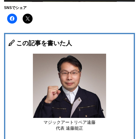
SNSでシェア
F
ク
a
リ
c
ッ
e
ク
b
し
o
て
o
X
この記事を書いた人
k
で
で
共
共
有
有
(
す
新
る
し
に
い
は
ウ
ク
ィ
リ
ン
ッ
ド
ク
ウ
し
で
て
開
く
き
だ
ま
さ
す
い
)
(
マジックアートリペア遠藤
新
し
代表 遠藤能正
い
ウ
ィ