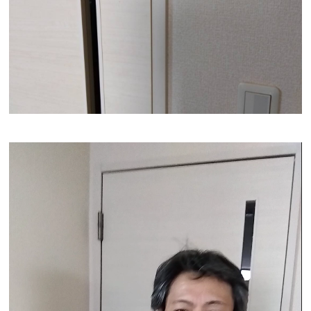
動
画
プ
レ
ー
ヤ
ー