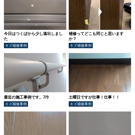
今日はつくばから少し遠出しまし
補修ってどこも同じと思います
た
か？
キズ補修事例
キズ補修事例
最近の施工事例です。7/9
土曜日ですが仕事！仕事！！
キズ補修事例
キズ補修事例